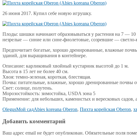
26 июня 2017. Купил себе новую игрушку.
Плоды: шишки начинают образовываться у растения на 7 — 10
незрелые — синие или сине-фиолетовые, созревшие — светло-
Предпочитает богатые, хорошо дренированные, влажные почвы 
зданий, для выращивания в контейнере.
Описание: карликовый хвойный кустарник высотой до 1 м.
Высота в 15 лет не более 40 см.
Хвоя: темно-зеленая, короткая, блестящая.
Почва: питательные, влажные, хорошо дренированные почвы о
Свет: солнце, полутень.
Морозостойкость: зимостойка, USDA зона 5
Применение: для небольших, каменистых и вересковых садов, 
Olegus
Мой сад
Abies koreana Oberon
,
Пихта корейская Oberon
,
х
Добавить комментарий
Ваш адрес email не будет опубликован.
Обязательные поля пом