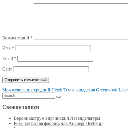
Комментарий
*
Имя
*
Email
*
Сайт
Можжевельник средний Hetzii
Тсуга канадская Greenwood Lake
Search
Search
for:
Свежие записи
Вероникаструм виргинский Лавендельтурм
Роза плетистая флорибунда Айсберг (Iceberg)