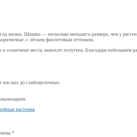
 год жизни. Шишки — несколько меньшего размера, чем у расте
коричневые, с лёгким фиолетовым оттенком.
и солнечные места, выносит полутень. Благодаря небольшим ра
т кислых до слабощелочных.
альпинариев.
войные растения
ечены
*