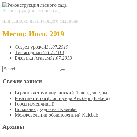
Реконструкция лесного сада
или записки начинающего садовода
Месяц:
Июль 2019
Созрел урожай
31.07.2019
Тис ягодный
16.07.2019
Ежевика Агавам
01.07.2019
Search
Search
for:
Свежие записи
Вероникаструм виргинский Лавендельтурм
Роза плетистая флорибунда Айсберг (Iceberg)
Горец изменчивый
Волжанка двудомная Кнайфи
Можжевельник обыкновенный Kalebab
Архивы