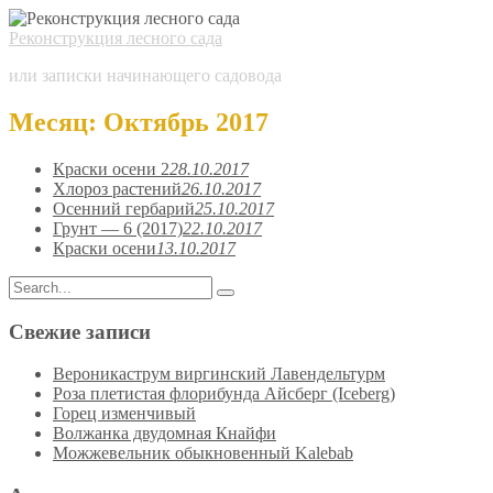
Реконструкция лесного сада
или записки начинающего садовода
Месяц:
Октябрь 2017
Краски осени 2
28.10.2017
Хлороз растений
26.10.2017
Осенний гербарий
25.10.2017
Грунт — 6 (2017)
22.10.2017
Краски осени
13.10.2017
Search
Search
for:
Свежие записи
Вероникаструм виргинский Лавендельтурм
Роза плетистая флорибунда Айсберг (Iceberg)
Горец изменчивый
Волжанка двудомная Кнайфи
Можжевельник обыкновенный Kalebab