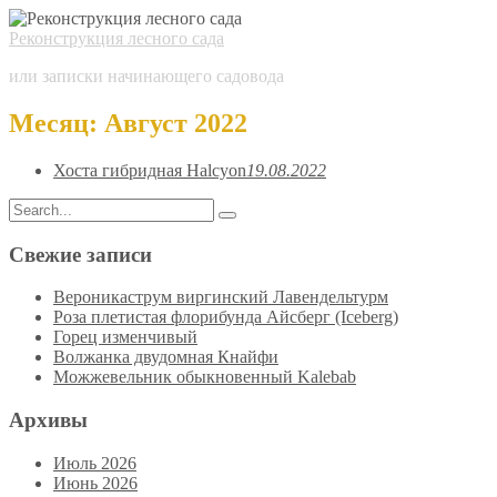
Реконструкция лесного сада
или записки начинающего садовода
Месяц:
Август 2022
Хоста гибридная Halcyon
19.08.2022
Search
Search
for:
Свежие записи
Вероникаструм виргинский Лавендельтурм
Роза плетистая флорибунда Айсберг (Iceberg)
Горец изменчивый
Волжанка двудомная Кнайфи
Можжевельник обыкновенный Kalebab
Архивы
Июль 2026
Июнь 2026