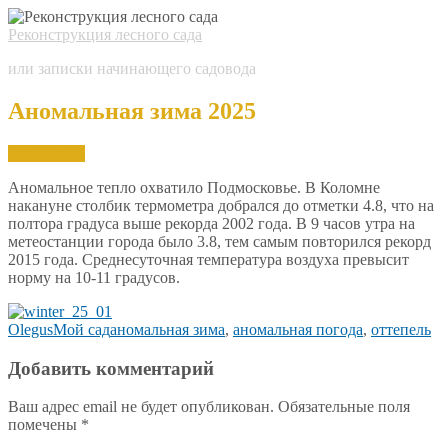
Реконструкция лесного сада
или записки начинающего садовода
Аномальная зима 2025
Jan.
28,
2025
Аномальное тепло охватило Подмосковье. В Коломне
накануне столбик термометра добрался до отметки 4.8, что на
полтора градуса выше рекорда 2002 года. В 9 часов утра на
метеостанции города было 3.8, тем самым повторился рекорд
2015 года. Среднесуточная температура воздуха превысит
норму на 10-11 градусов.
Olegus
Мой сад
аномальная зима
,
аномальная погода
,
оттепель
Добавить комментарий
Ваш адрес email не будет опубликован.
Обязательные поля
помечены
*