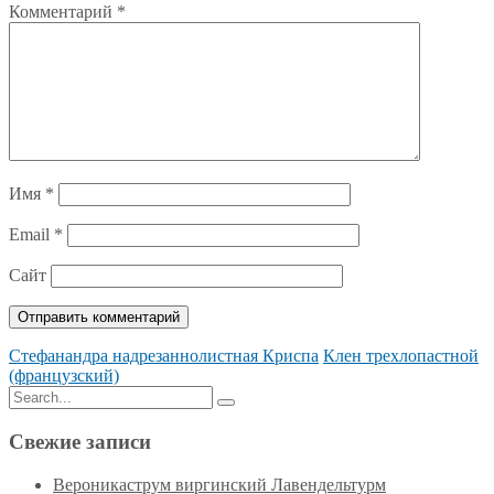
Комментарий
*
Имя
*
Email
*
Сайт
Стефанандра надрезаннолистная Криспа
Клен трехлопастной
(французский)
Search
Search
for:
Свежие записи
Вероникаструм виргинский Лавендельтурм