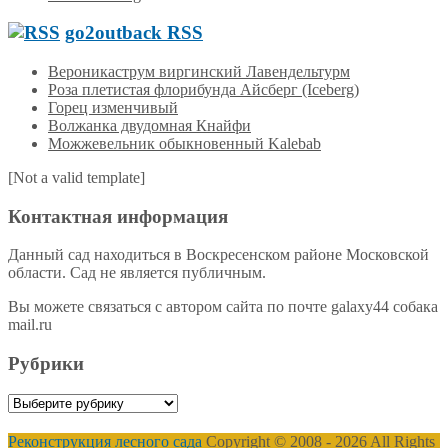
go2outback RSS
Вероникаструм виргинский Лавендельтурм
Роза плетистая флорибунда Айсберг (Iceberg)
Горец изменчивый
Волжанка двудомная Кнайфи
Можжевельник обыкновенный Kalebab
[Not a valid template]
Контактная информация
Данный сад находиться в Воскресенском районе Московской
области. Сад не является публичным.
Вы можете связаться с автором сайта по почте galaxy44 собака
mail.ru
Рубрики
Рубрики
Реконструкция лесного сада
Copyright © 2008 - 2026 All Rights