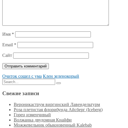
Имя
*
Email
*
Сайт
Очиток сошел с ума
Клен зеленокорый
Search
Search
for:
Свежие записи
Вероникаструм виргинский Лавендельтурм
Роза плетистая флорибунда Айсберг (Iceberg)
Горец изменчивый
Волжанка двудомная Кнайфи
Можжевельник обыкновенный Kalebab