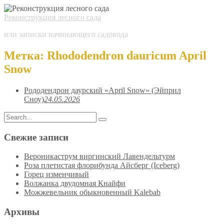
Реконструкция лесного сада
или записки начинающего садовода
Метка:
Rhododendron dauricum April
Snow
Рододендрон даурский «April Snow» (Эйприл
Сноу)
24.05.2026
Search
Search
for:
Свежие записи
Вероникаструм виргинский Лавендельтурм
Роза плетистая флорибунда Айсберг (Iceberg)
Горец изменчивый
Волжанка двудомная Кнайфи
Можжевельник обыкновенный Kalebab
Архивы