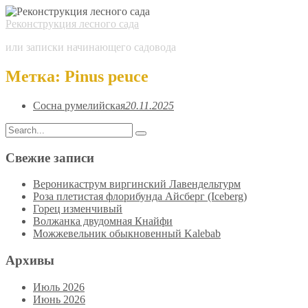
Реконструкция лесного сада
или записки начинающего садовода
Метка:
Pinus peuce
Сосна румелийская
20.11.2025
Search
Search
for:
Свежие записи
Вероникаструм виргинский Лавендельтурм
Роза плетистая флорибунда Айсберг (Iceberg)
Горец изменчивый
Волжанка двудомная Кнайфи
Можжевельник обыкновенный Kalebab
Архивы
Июль 2026
Июнь 2026