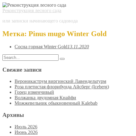
Реконструкция лесного сада
или записки начинающего садовода
Метка:
Pinus mugo Winter Gold
Сосна горная Winter Gold
13.11.2020
Search
Search
for:
Свежие записи
Вероникаструм виргинский Лавендельтурм
Роза плетистая флорибунда Айсберг (Iceberg)
Горец изменчивый
Волжанка двудомная Кнайфи
Можжевельник обыкновенный Kalebab
Архивы
Июль 2026
Июнь 2026