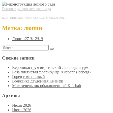
Реконструкция лесного сада
или записки начинающего садовода
Метка:
люпин
Люпин
27.01.2019
Search
Search
for:
Свежие записи
Вероникаструм виргинский Лавендельтурм
Роза плетистая флорибунда Айсберг (Iceberg)
Горец изменчивый
Волжанка двудомная Кнайфи
Можжевельник обыкновенный Kalebab
Архивы
Июль 2026
Июнь 2026