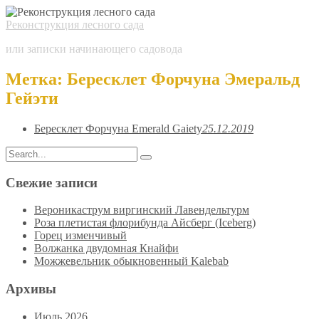
Реконструкция лесного сада
или записки начинающего садовода
Метка:
Бересклет Форчуна Эмеральд
Гейэти
Бересклет Форчуна Emerald Gaiety
25.12.2019
Search
Search
for:
Свежие записи
Вероникаструм виргинский Лавендельтурм
Роза плетистая флорибунда Айсберг (Iceberg)
Горец изменчивый
Волжанка двудомная Кнайфи
Можжевельник обыкновенный Kalebab
Архивы
Июль 2026