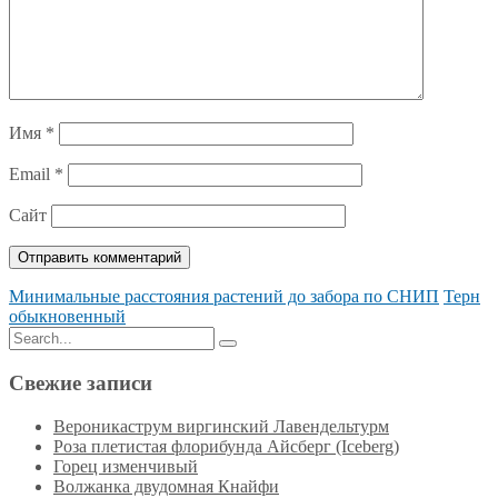
Имя
*
Email
*
Сайт
Минимальные расстояния растений до забора по СНИП
Терн
обыкновенный
Search
Search
for:
Свежие записи
Вероникаструм виргинский Лавендельтурм
Роза плетистая флорибунда Айсберг (Iceberg)
Горец изменчивый
Волжанка двудомная Кнайфи