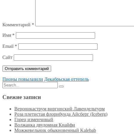
Комментарий
*
Имя
*
Email
*
Сайт
Пионы повылазили
Декабрьская оттепель
Search
Search
for:
Свежие записи
Вероникаструм виргинский Лавендельтурм
Роза плетистая флорибунда Айсберг (Iceberg)
Горец изменчивый
Волжанка двудомная Кнайфи
Можжевельник обыкновенный Kalebab