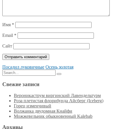
Имя
*
Email
*
Сайт
Посадил луковичные
Осень золотая
Search
Search
for:
Свежие записи
Вероникаструм виргинский Лавендельтурм
Роза плетистая флорибунда Айсберг (Iceberg)
Горец изменчивый
Волжанка двудомная Кнайфи
Можжевельник обыкновенный Kalebab
Архивы