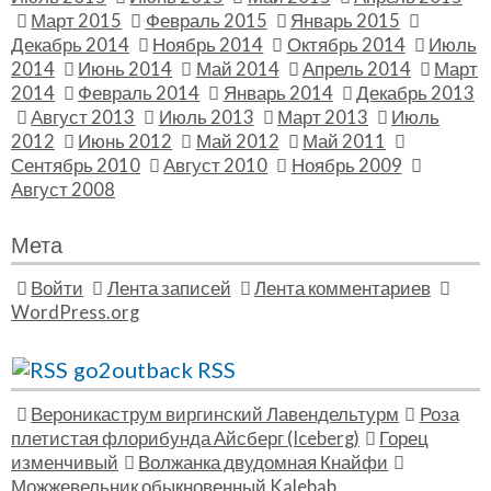
Март 2015
Февраль 2015
Январь 2015
Декабрь 2014
Ноябрь 2014
Октябрь 2014
Июль
2014
Июнь 2014
Май 2014
Апрель 2014
Март
2014
Февраль 2014
Январь 2014
Декабрь 2013
Август 2013
Июль 2013
Март 2013
Июль
2012
Июнь 2012
Май 2012
Май 2011
Сентябрь 2010
Август 2010
Ноябрь 2009
Август 2008
Мета
Войти
Лента записей
Лента комментариев
WordPress.org
go2outback RSS
Вероникаструм виргинский Лавендельтурм
Роза
плетистая флорибунда Айсберг (Iceberg)
Горец
изменчивый
Волжанка двудомная Кнайфи
Можжевельник обыкновенный Kalebab