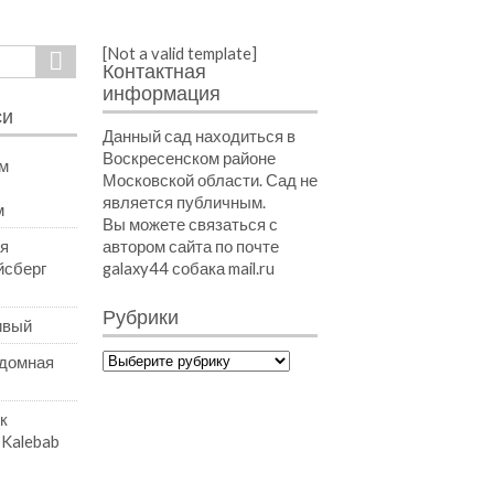
[Not a valid template]
Search
Контактная
информация
си
Данный сад находиться в
Воскресенском районе
м
Московской области. Сад не
является публичным.
м
Вы можете связаться с
ая
автором сайта по почте
йсберг
galaxy44 собака mail.ru
Рубрики
ивый
Рубрики
домная
к
Kalebab