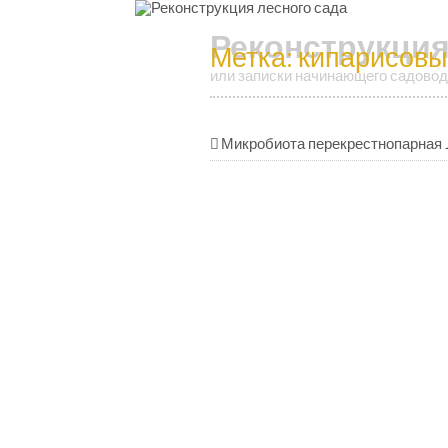
Реконструкция
Метка:
кипарисовы
или записки начинающего садовод
Микробиота перекрестнопарная 