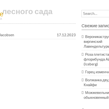
 лесного сада
е
Search
for:
а
Свежие запи
Jacobsen
17.12.2023
Вероникастру
виргинский
Лавендельтур
Роза плетист
флорибунда А
(Iceberg)
Горец изменч
Волжанка дву
Кнайфи
Можжевельни
обыкновенный 