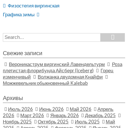
Физостегия виргинская
Графика зимы
Search
Search
for:
Свежие записи
Вероникаструм виргинский Лавендельтурм
Роза
плетистая флорибунда Айсберг (Iceberg)
Горец
изменчивый
Волжанка двудомная Кнайфи
Можжевельник обыкновенный Kalebab
Архивы
Июль 2026
Июнь 2026
Май 2026
Апрель
2026
Март 2026
Январь 2026
Декабрь 2025
Ноябрь 2025
Октябрь 2025
Июль 2025
Май
2025
Апрель 2025
Февраль 2025
Январь 2025