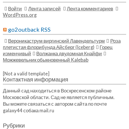
Войти
Лента записей
Лента комментариев
WordPress.org
go2outback RSS
Вероникаструм виргинский Лавендельтурм
Роза
плетистая флорибунда Айсберг (Iceberg)
Горец
изменчивый
Волжанка двудомная Кнайфи
Можжевельник обыкновенный Kalebab
[Not a valid template]
Контактная информация
Данный сад находиться в Воскресенском районе
Московской области. Сад не является публичным.
Вы можете связаться с автором сайта по почте
galaxy44 собака mail.ru
Рубрики