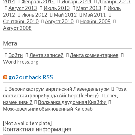
2014
Февраль 2014
Январь 2014
Декабрь 2013
Август 2013
Июль 2013
Март 2013
Июль
2012
Июнь 2012
Май 2012
Май 2011
Сентябрь 2010
Август 2010
Ноябрь 2009
Август 2008
Мета
Войти
Лента записей
Лента комментариев
WordPress.org
go2outback RSS
Вероникаструм виргинский Лавендельтурм
Роза
плетистая флорибунда Айсберг (Iceberg)
Горец
изменчивый
Волжанка двудомная Кнайфи
Можжевельник обыкновенный Kalebab
[Not a valid template]
Контактная информация