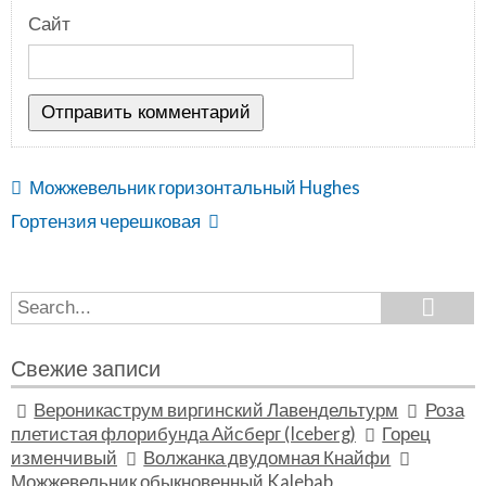
Сайт
Можжевельник горизонтальный Hughes
Гортензия черешковая
Search
Search
for:
Свежие записи
Вероникаструм виргинский Лавендельтурм
Роза
плетистая флорибунда Айсберг (Iceberg)
Горец
изменчивый
Волжанка двудомная Кнайфи
Можжевельник обыкновенный Kalebab