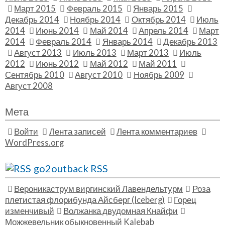
Март 2015
Февраль 2015
Январь 2015
Декабрь 2014
Ноябрь 2014
Октябрь 2014
Июль
2014
Июнь 2014
Май 2014
Апрель 2014
Март
2014
Февраль 2014
Январь 2014
Декабрь 2013
Август 2013
Июль 2013
Март 2013
Июль
2012
Июнь 2012
Май 2012
Май 2011
Сентябрь 2010
Август 2010
Ноябрь 2009
Август 2008
Мета
Войти
Лента записей
Лента комментариев
WordPress.org
go2outback RSS
Вероникаструм виргинский Лавендельтурм
Роза
плетистая флорибунда Айсберг (Iceberg)
Горец
изменчивый
Волжанка двудомная Кнайфи
Можжевельник обыкновенный Kalebab