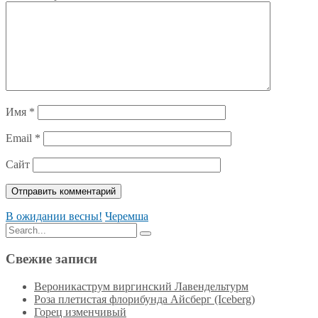
Имя
*
Email
*
Сайт
В ожидании весны!
Черемша
Search
Search
for:
Свежие записи
Вероникаструм виргинский Лавендельтурм
Роза плетистая флорибунда Айсберг (Iceberg)
Горец изменчивый