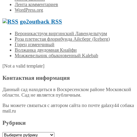
Лента комментариев
WordPress.org
go2outback RSS
Вероникаструм виргинский Лавендельтурм
Роза плетистая флорибунда Айсберг (Iceberg)
Горец изменчивый
Волжанка двудомная Кнайфи
Можжевельник обыкновенный Kalebab
[Not a valid template]
Контактная информация
Данный сад находиться в Воскресенском районе Московской
области. Сад не является публичным.
Вы можете связаться с автором сайта по почте galaxy44 собака
mail.ru
Рубрики
Рубрики