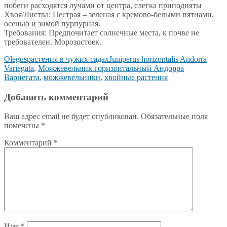
побеги расходятся лучами от центра, слегка приподняты
Хвоя/Листва: Пестрая – зеленая с кремово-белыми пятнами,
осенью и зимой пурпурная.
Требования: Предпочитает солнечные места, к почве не
требователен. Морозостоек.
Olegus
растения в чужих садах
Juniperus horizontalis Andorra
Variegata
,
Можжевельник горизонтальный Aндорра
Вариегата
,
можжевельники
,
хвойные растения
Добавить комментарий
Ваш адрес email не будет опубликован.
Обязательные поля
помечены
*
Комментарий
*
Имя
*