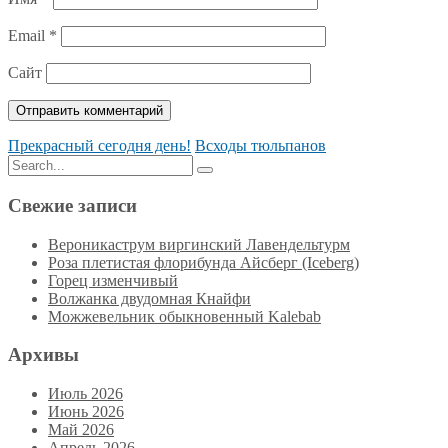
Email
*
Сайт
Прекрасный сегодня день!
Всходы тюльпанов
Search
Search
for:
Свежие записи
Вероникаструм виргинский Лавендельтурм
Роза плетистая флорибунда Айсберг (Iceberg)
Горец изменчивый
Волжанка двудомная Кнайфи
Можжевельник обыкновенный Kalebab
Архивы
Июль 2026
Июнь 2026
Май 2026
Апрель 2026