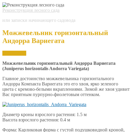
Реконструкция лесного сада
или записки начинающего садовода
Можжевельник горизонтальный
Aндорра Вариегата
Mar.
29,
2016
Можжевельник горизонтальный Aндорра Вариегата
(Juniperus horizontalis Andorra Variegata)
Главное достоинство можжевельника горизонтального
Aндорра Компакта Вариегата это его хвоя, ярко зеленого
цвета с кремово-белыми вкраплениями. Зимой же хвоя удивит
Вас приятным пурпурно-фиолетовым оттенком.
Диаметр кроны взрослого растения: 1.5 м
Высота взрослого растения: 0.4 м
Форма: Карликовая форма с густой подушковидной кроной,