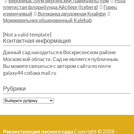
Вероникаструм виргинский Лавендельтурм
Роза
плетистая флорибунда Айсберг (Iceberg)
Горец
изменчивый
Волжанка двудомная Кнайфи
Можжевельник обыкновенный Kalebab
[Not a valid template]
Контактная информация
Данный сад находиться в Воскресенском районе
Московской области. Сад не является публичным.
Вы можете связаться с автором сайта по почте
galaxy44 собака mail.ru
Рубрики
Рубрики
Реконструкция лесного сада
Copyright © 2008 -