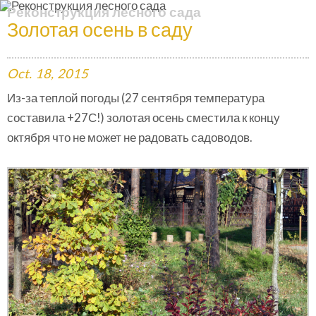
Реконструкция лесного сада
Золотая осень в саду
Oct.
18,
2015
Из-за теплой погоды (27 сентября температура
составила +27С!) золотая осень сместила к концу
октября что не может не радовать садоводов.