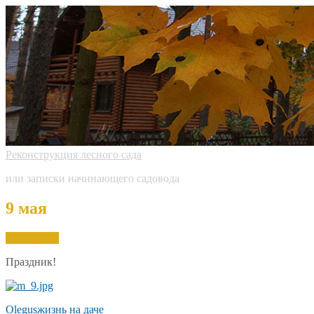
Реконструкция лесного сада
или записки начинающего садовода
9 мая
May.
9,
2015
Праздник!
Olegus
жизнь на даче